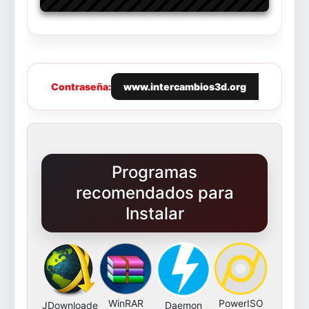
Contraseña:
www.intercambios3d.org
Programas
recomendados para
Instalar
WinRAR
PowerISO
JDownloade
Daemon