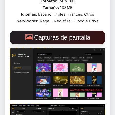
Formato:
RAR/EXE
Tamaño:
133MB
Idiomas:
Español, Inglés, Francés, Otros
Servidores:
Mega – Mediafire – Google Drive
Capturas de pantalla