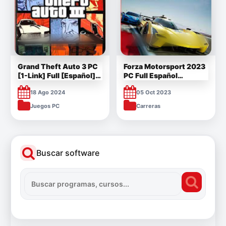
Grand Theft Auto 3 PC
Forza Motorsport 2023
[1-Link] Full [Español]
PC Full Español
[Mega]
v1.488.4138
18 Ago 2024
05 Oct 2023
Juegos PC
Carreras
Buscar software