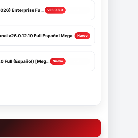
Nitro PDF Pro v26.0.8.0 (2026) Enterprise Full Español [Mega]
v26.0.8.0
Actualizado
al v26.0.12.10 Full Español Mega
Nuevo
Nero 7 Ultra Edition v7.9.6.0 Full (Español) [Mega]
Nuevo
Actualizado