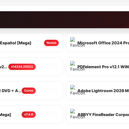
l Español [Mega]
Nuevo
Microsoft Office 2021 Pro - Plus LTSC v2108 Full Español Mega
v14334.20522
Actualizado
Ingles sin Barreras Curso Completo [12 DVD + Audios] [Mega]
Adobe Lightroom 2026 Mul
Curso
Actualizado
[Mega]
v7.4.0
Actualizado