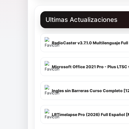
Ultimas Actualizaciones
RadioCaster v3.7.1.0 Multilenguaje Ful
LRTimelapse Pro (2026) Full Español 