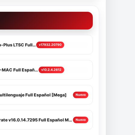
Microsoft Office 2024 Pro-Plus LTSC Full Español Win-Mac
v17932.20790
Actualizado
PDFelement Pro v12.1 WiN-MAC Full Español Mega
v10.2.4.2612
Actualizado
tilenguaje Full Español [Mega]
Nuevo
ABBYY FineReader Corporate v16.0.14.7295 Full Español Mega
Nuevo