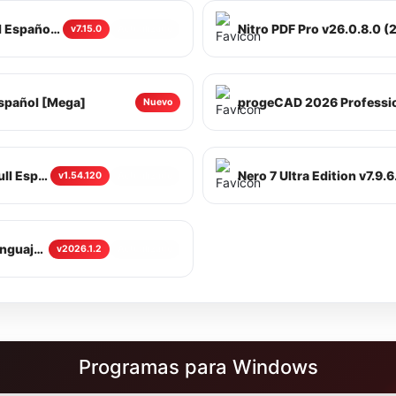
ProPresenter (2026) Multilenguaje Full Español [Mega]
v7.15.0
Actualizado
Español [Mega]
progeCAD 2026 Profession
Nuevo
Recuva (2026) All Editions v1.54.120 Full Español [Mega]
v1.54.120
Actualizado
Maxon Cinema 4D 2026.1.2 Full Multilenguaje Español Mega
v2026.1.2
Actualizado
Programas para Windows