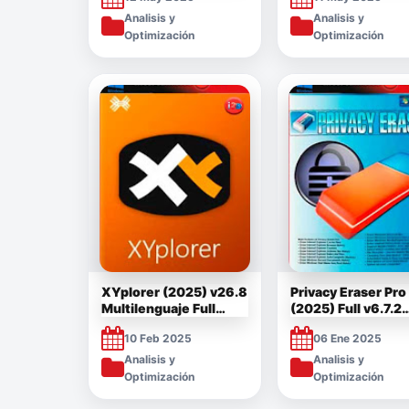
Analisis y
Analisis y
Optimización
Optimización
XYplorer (2025) v26.8
Privacy Eraser Pro
Multilenguaje Full
(2025) Full v6.7.2
Español [Mega]
[Mega]
10 Feb 2025
06 Ene 2025
Analisis y
Analisis y
Optimización
Optimización