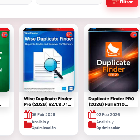
Filtrar
Wise Duplicate Finder
Duplicate Finder PRO
Pro (2026) v2.1.9.71
(2026) Full v410
Full Español [Mega]
Multilenguaje [Mega]
05 Feb 2026
02 Feb 2026
ga]
Analisis y
Analisis y
Optimización
Optimización