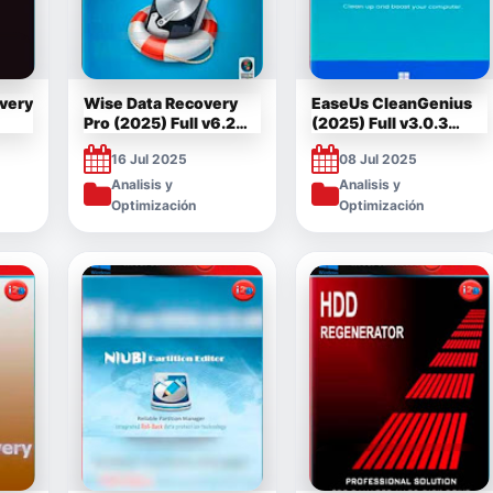
overy
Wise Data Recovery
EaseUs CleanGenius
Pro (2025) Full v6.2
(2025) Full v3.0.3
Español [Mega]
[Mega]
16 Jul 2025
08 Jul 2025
Analisis y
Analisis y
Optimización
Optimización