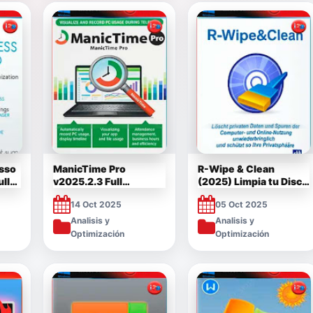
sso
ManicTime Pro
R-Wipe & Clean
ll
v2025.2.3 Full
(2025) Limpia tu Disco
Multilenguaje Español
Full v20.0. [Mega]
14 Oct 2025
05 Oct 2025
[Mega]
Analisis y
Analisis y
Optimización
Optimización