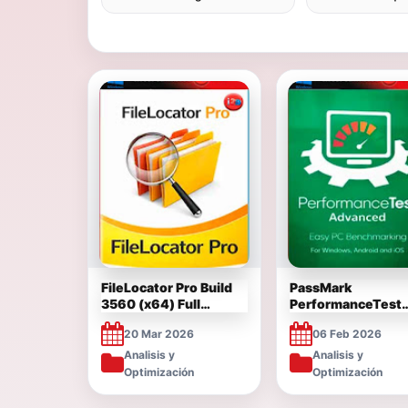
FileLocator Pro Build
PassMark
3560 (x64) Full
PerformanceTest
Español [Mega]
(2026) v10.2 Full
20 Mar 2026
06 Feb 2026
Multilenguaje [Me
Analisis y
Analisis y
Optimización
Optimización