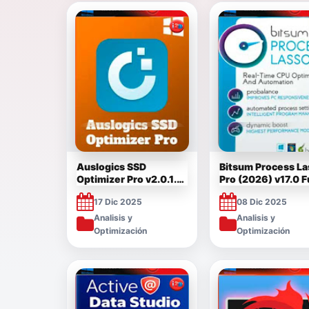
Auslogics SSD
Bitsum Process La
Optimizer Pro v2.0.1.2
Pro (2026) v17.0 Fu
(2025) Full Español
Español [Mega]
17 Dic 2025
08 Dic 2025
[Mega]
Analisis y
Analisis y
Optimización
Optimización