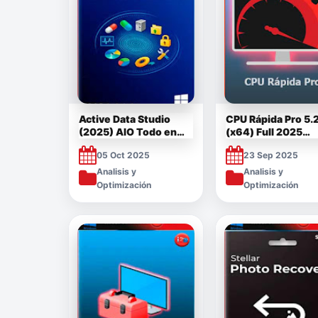
Active Data Studio
CPU Rápida Pro 5.
(2025) AIO Todo en
(x64) Full 2025
Uno Full v25.2.1
[Mega]
05 Oct 2025
23 Sep 2025
[Mega]
Analisis y
Analisis y
Optimización
Optimización