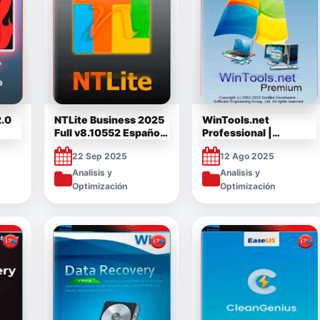
2.0
NTLite Business 2025
WinTools.net
Full v8.10552 Español
Professional |
[Mega]
Premium Full Español
22 Sep 2025
12 Ago 2025
2025 [Mega]
Analisis y
Analisis y
Optimización
Optimización