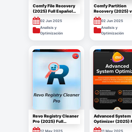
Comfy File Recovery
Comfy Partition
(2025) Full Español
Recovery (2025) v
Multilenguaje [Mega]
Full Español [Meg
02 Jun 2025
02 Jun 2025
Analisis y
Analisis y
Optimización
Optimización
Revo Registry Cleaner
Advanced System
Pro (2025) Full
Optimizer (2025) F
Español Multilenguaje
Multilengua
12 May 2025
11 May 2025
[Mega]