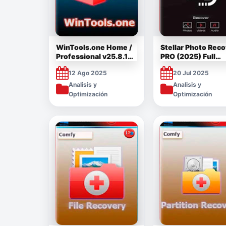
WinTools.one Home /
Stellar Photo Rec
Professional v25.8.1
PRO (2025) Full
Full Español [Mega]
v12.2.0.0 Español
12 Ago 2025
20 Jul 2025
[Mega]
Analisis y
Analisis y
Optimización
Optimización