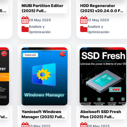
NIUBI Partition Editor
HDD Regenerator
5.0
(2025) Full
(2025) v20.24.0.0 Full
a]
Multilenguaje Español
[Mega]
28 May 2025
12 May 2025
[Mega]
Analisis y
Analisis y
Optimización
Optimización
Yamicsoft Windows
Abelssoft SSD Fresh
ull
Manager (2025) Full
Plus (2025) Full
je [Mega]
Multilenguaje Español
Español [Mega]
10 May 2025
09 May 2025
[Mega]