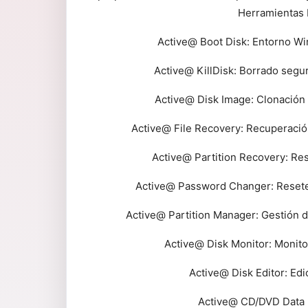
Herramientas 
Active@ Boot Disk: Entorno Wi
Active@ KillDisk: Borrado seg
Active@ Disk Image: Clonación 
Active@ File Recovery: Recuperació
Active@ Partition Recovery: Res
Active@ Password Changer: Resete
Active@ Partition Manager: Gestión de
Active@ Disk Monitor: Monitor
Active@ Disk Editor: Edi
Active@ CD/DVD Data B