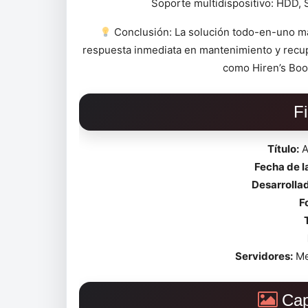
Soporte multidispositivo: HDD, 
Conclusión: La solución todo-en-uno má
respuesta inmediata en mantenimiento y recup
como Hiren’s Boo
F
Título:
A
Fecha de 
Desarrollad
F
Servidores:
Me
Cap