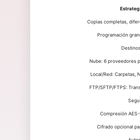
Estrateg
Copias completas, difer
Programación granul
Destinos
Nube: 6 proveedores pr
Local/Red: Carpetas, 
FTP/SFTP/FTPS: Transf
Segur
Compresión AES-2
Cifrado opcional pa
Autom