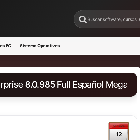
os PC
Sistema Operativos
prise 8.0.985 Full Español Mega
octubre
12