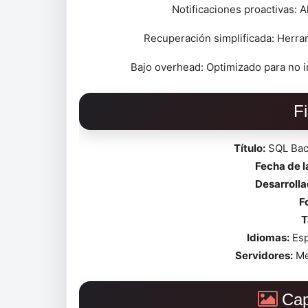
Notificaciones proactivas: A
Recuperación simplificada: Herra
Bajo overhead: Optimizado para no 
F
Título:
SQL Back
Fecha de 
Desarrolla
F
T
Idiomas:
Esp
Servidores:
Me
Cap