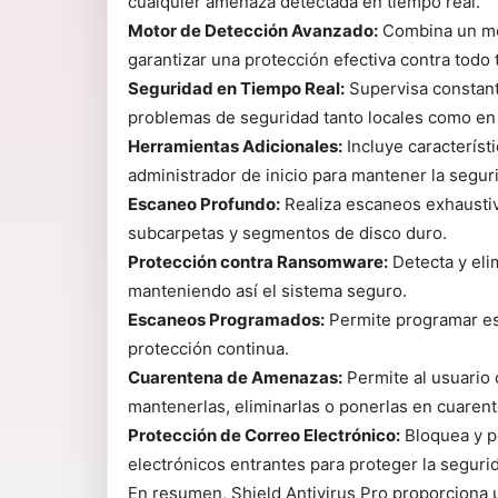
cualquier amenaza detectada en tiempo real.
Motor de Detección Avanzado:
Combina un mot
garantizar una protección efectiva contra todo
Seguridad en Tiempo Real:
Supervisa constante
problemas de seguridad tanto locales como en 
Herramientas Adicionales:
Incluye característ
administrador de inicio para mantener la segur
Escaneo Profundo:
Realiza escaneos exhaustiv
subcarpetas y segmentos de disco duro.
Protección contra Ransomware:
Detecta y eli
manteniendo así el sistema seguro.
Escaneos Programados:
Permite programar es
protección continua.
Cuarentena de Amenazas:
Permite al usuario 
mantenerlas, eliminarlas o ponerlas en cuaren
Protección de Correo Electrónico:
Bloquea y p
electrónicos entrantes para proteger la segurid
En resumen, Shield Antivirus Pro proporciona 