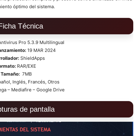
miento óptimo del sistema.
Ficha Técnica
ntivirus Pro 5.3.9 Multilingual
lanzamiento:
19 MAR 2024
rollador:
ShieldApps
ormato:
RAR/EXE
Tamaño:
7MB
añol, Inglés, Francés, Otros
ga – Mediafire – Google Drive
turas de pantalla