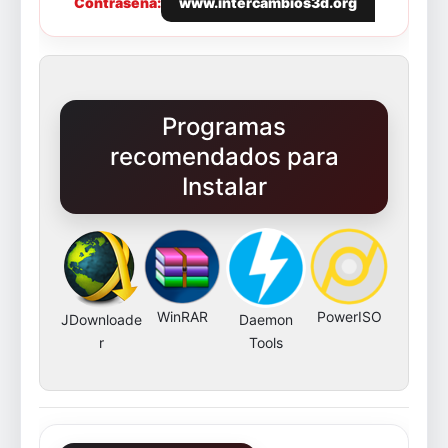
Contraseña:
www.intercambios3d.org
Programas
recomendados para
Instalar
WinRAR
PowerISO
JDownloade
Daemon
r
Tools