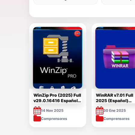
WinZip Pro (2025) Full
WinRAR v7.01 Full
v29.0.16416 Español
2025 (Español)
[Mega]
Multilenguaje [Me
14 Nov 2025
30 Ene 2025
Comprensores
Comprensores