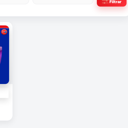
Filtrar
ga]