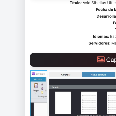
Título:
Avid Sibelius Ulti
Fecha de 
Desarrolla
F
Idiomas:
Esp
Servidores:
Me
Cap