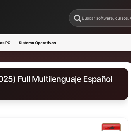
os PC
Sistema Operativos
025) Full Multilenguaje Español
junio