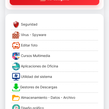
Seguridad
Virus - Spyware
Editar foto
Cursos Multimedia
Aplicaciones de Oficina
Utilidad del sistema
Gestores de Descargas
Almacenamiento - Datos - Archivo
Diseño gráfico