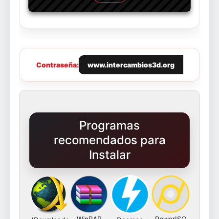
Contraseña:
www.intercambios3d.org
Programas
recomendados para
Instalar
WinRAR
PowerISO