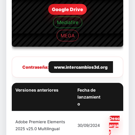
Google Drive
Mediafire
MEGA
Contraseña:
www.intercambios3d.org
Versiones anteriores
Fecha de
lanzamient
o
Desc
Adobe Premiere Elements
arga
30/09/2024
2025 v25.0 Multilingual
r