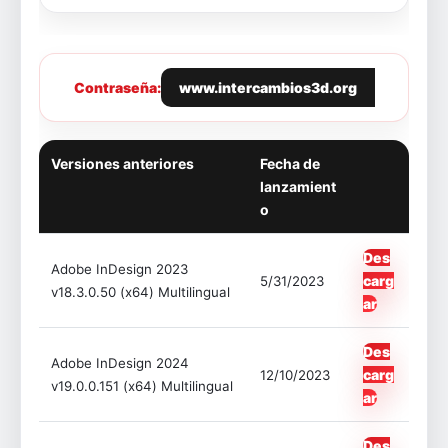
Contraseña:
www.intercambios3d.org
Versiones anteriores
Fecha de
lanzamient
o
Des
Adobe InDesign 2023
carg
5/31/2023
v18.3.0.50 (x64) Multilingual
ar
Des
Adobe InDesign 2024
carg
12/10/2023
v19.0.0.151 (x64) Multilingual
ar
Des