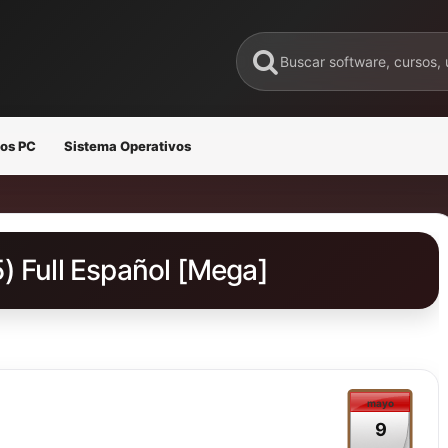
os PC
Sistema Operativos
) Full Español [Mega]
mayo
9