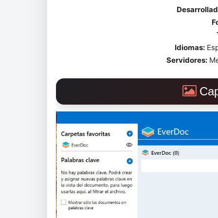
Desarrollad
F
Idiomas:
Esp
Servidores:
Me
Cap