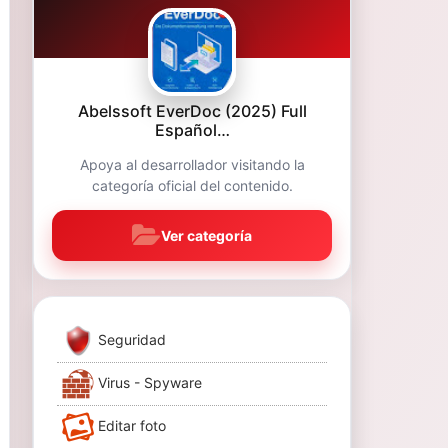
Abelssoft EverDoc (2025) Full
Español…
Apoya al desarrollador visitando la
categoría oficial del contenido.
Ver categoría
Seguridad
Virus - Spyware
Editar foto