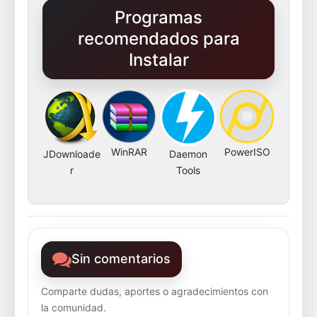
Programas
recomendados para
Instalar
WinRAR
PowerISO
JDownloade
Daemon
r
Tools
Sin comentarios
Comparte dudas, aportes o agradecimientos con
la comunidad.