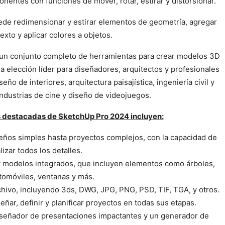
nentes con funciones de mover, rotar, estirar y distorsionar.
uede redimensionar y estirar elementos de geometría, agregar
exto y aplicar colores a objetos.
na un conjunto completo de herramientas para crear modelos 3D
la elección líder para diseñadores, arquitectos y profesionales
eño de interiores, arquitectura paisajística, ingeniería civil y
ndustrias de cine y diseño de videojuegos.
as destacadas de SketchUp Pro 2024 incluyen:
eños simples hasta proyectos complejos, con la capacidad de
izar todos los detalles.
 y modelos integrados, que incluyen elementos como árboles,
tomóviles, ventanas y más.
chivo, incluyendo 3ds, DWG, JPG, PNG, PSD, TIF, TGA, y otros.
señar, definir y planificar proyectos en todas sus etapas.
iseñador de presentaciones impactantes y un generador de