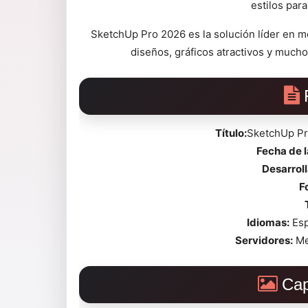
estilos par
SketchUp Pro 2026 es la solución líder en m
diseños, gráficos atractivos y mucho
Título:
SketchUp Pro
Fecha de 
Desarroll
F
Idiomas:
Esp
Servidores:
Me
Cap