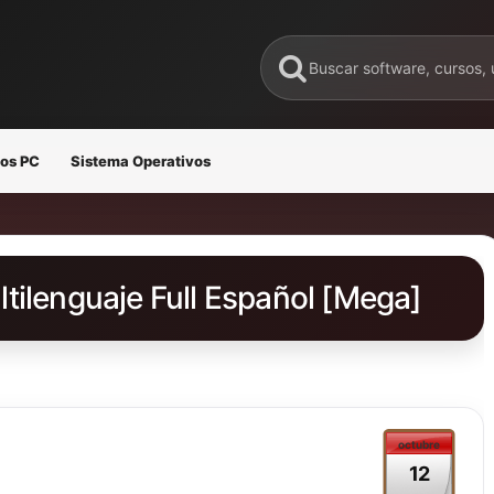
os PC
Sistema Operativos
tilenguaje Full Español [Mega]
octubre
12