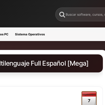
os PC
Sistema Operativos
ltilenguaje Full Español [Mega]
septiembre
7