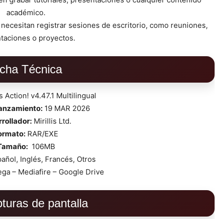
académico.
 necesitan registrar sesiones de escritorio, como reuniones,
taciones o proyectos.
icha Técnica
is Action! v4.47.1 Multilingual
lanzamiento:
19 MAR 2026
rollador:
Mirillis Ltd.
ormato:
RAR/EXE
Tamaño:
106MB
añol, Inglés, Francés, Otros
ga – Mediafire – Google Drive
turas de pantalla