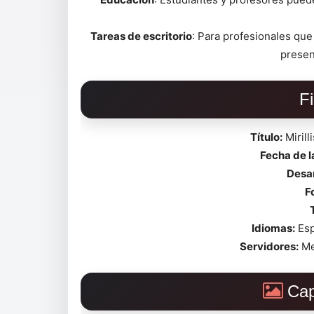
Tareas de escritorio
: Para profesionales que
presen
F
Título:
Mirill
Fecha de 
Desar
F
Idiomas:
Esp
Servidores:
Me
Cap