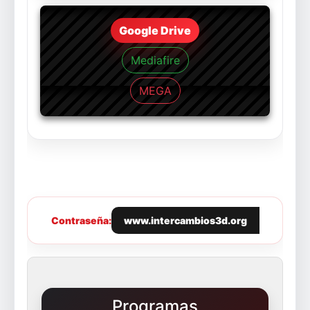
Google Drive
Mediafire
MEGA
Contraseña:
www.intercambios3d.org
Programas